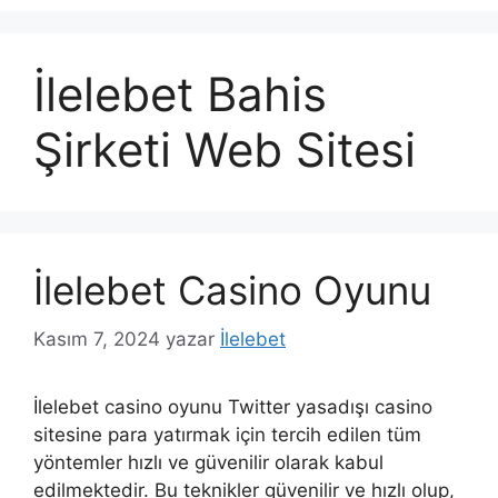
İlelebet Bahis
Şirketi Web Sitesi
İlelebet Casino Oyunu
Kasım 7, 2024
yazar
İlelebet
İlelebet casino oyunu Twitter yasadışı casino
sitesine para yatırmak için tercih edilen tüm
yöntemler hızlı ve güvenilir olarak kabul
edilmektedir. Bu teknikler güvenilir ve hızlı olup,