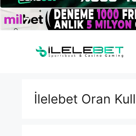
İçeriğe
atla
İlelebet Oran Kul