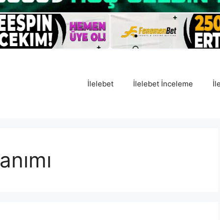
İlelebet
İlelebet İnceleme
İl
lanımı