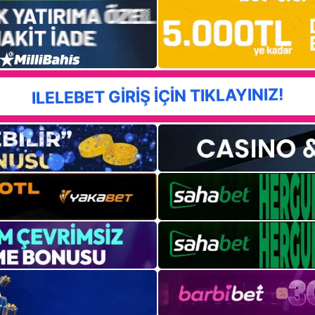
ILELEBET GİRİŞ İÇİN TIKLAYINIZ!